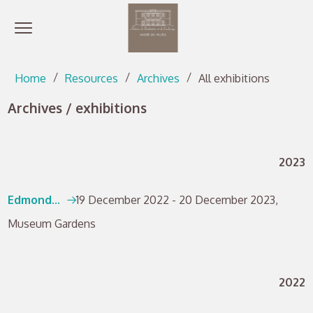
Open menu
Go directly to content
Go directly to content
Home
Resources
Archives
All exhibitions
Archives / exhibitions
2023
Edmond...
19 December 2022 - 20 December 2023,
Museum Gardens
2022