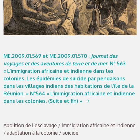
ME.2009.01.569 et ME.2009.01.570
:
Journal des
voyages et des aventures de terre et de mer
. N° 563
« L’immigration africaine et indienne dans les
colonies. Les épidémies de suicide par pendaisons
dans les villages indiens des habitations de l’île de la
Réunion. » N°564 « L’immigration africaine et indienne
dans les colonies. (Suite et fin) »
Abolition de l’esclavage / immigration africaine et indienne
/ adaptation à la colonie / suicide