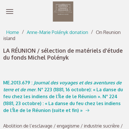
Open menu
Go directly to content
Go directly to content
Home
Anne-Marie Polényk donation
On Reunion
island
LA RÉUNION / sélection de matériels d'étude
du fonds Michel Polényk
ME.2013.679
:
Journal des voyages et des aventures de
terre et de mer
. N° 223 (1881, 16 octobre): « La danse du
feu chez les indiens de l’Île de le Réunion ». N° 224
(1881, 23 octobre) : « La danse du feu chez les indiens
de l’Île de le Réunion (suite et fin) »
Abolition de l’esclavage / engagisme / industrie sucrière /