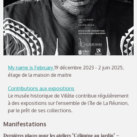
My name is February
19 décembre 2023 - 2 juin 2025,
étage de la maison de maitre
Contributions aux expositions
Le musée historique de Villèle contribue régulièrement
à des expositions sur l'ensemble de l’île de La Réunion,
par le prêt de ses collections.
Manifestations
𝐃𝐞𝐫𝐧𝐢𝐞̀𝐫𝐞𝐬 𝐩𝐥𝐚𝐜𝐞𝐬 𝐩𝐨𝐮𝐫 𝐥𝐞𝐬 𝐚𝐭𝐞𝐥𝐢𝐞𝐫𝐬 "𝐂𝐞́𝐥𝐢𝐦𝐞̀𝐧𝐞 𝐚𝐮 𝐣𝐚𝐫𝐝𝐢𝐧" –