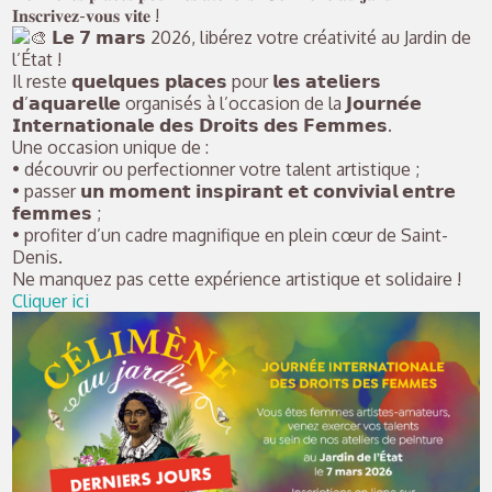
𝐈𝐧𝐬𝐜𝐫𝐢𝐯𝐞𝐳-𝐯𝐨𝐮𝐬 𝐯𝐢𝐭𝐞 !
𝗟𝗲 𝟳 𝗺𝗮𝗿𝘀 2026, libérez votre créativité au Jardin de
l’État !
Il reste 𝗾𝘂𝗲𝗹𝗾𝘂𝗲𝘀 𝗽𝗹𝗮𝗰𝗲𝘀 pour 𝗹𝗲𝘀 𝗮𝘁𝗲𝗹𝗶𝗲𝗿𝘀
𝗱’𝗮𝗾𝘂𝗮𝗿𝗲𝗹𝗹𝗲 organisés à l’occasion de la 𝗝𝗼𝘂𝗿𝗻𝗲́𝗲
𝗜𝗻𝘁𝗲𝗿𝗻𝗮𝘁𝗶𝗼𝗻𝗮𝗹𝗲 𝗱𝗲𝘀 𝗗𝗿𝗼𝗶𝘁𝘀 𝗱𝗲𝘀 𝗙𝗲𝗺𝗺𝗲𝘀.
Une occasion unique de :
• découvrir ou perfectionner votre talent artistique ;
• passer 𝘂𝗻 𝗺𝗼𝗺𝗲𝗻𝘁 𝗶𝗻𝘀𝗽𝗶𝗿𝗮𝗻𝘁 𝗲𝘁 𝗰𝗼𝗻𝘃𝗶𝘃𝗶𝗮𝗹 𝗲𝗻𝘁𝗿𝗲
𝗳𝗲𝗺𝗺𝗲𝘀 ;
• profiter d’un cadre magnifique en plein cœur de Saint-
Denis.
Ne manquez pas cette expérience artistique et solidaire !
Cliquer ici