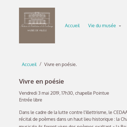
Accèder directement au contenu
Accèder directement au contenu
Accueil
Vie du musée
Accueil
Vivre en poésie.
Vivre en poésie
Vendredi 3 mai 2019, 17h30, chapelle Pointue
Entrée libre
Dans le cadre de la lutte contre l'illettrisme, le CED
récital de poèmes dans un haut lieu historique : la 
musicale ils feront vivre des poèmes exaltant « la Be