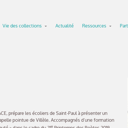
Vie des collections
Actualité
Ressources
Part
AACE, prépare les écoliers de Saint-Paul à présenter un
Chapelle pointue de Villèle. Accompagnés d’une formation
e
auté » dans le cadre du 21
Printemps des Poètes 2019.